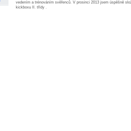
vedením a trénováním svěřenců.
V prosinci 2013 jsem úspěšně slož
kickboxu II. třídy .