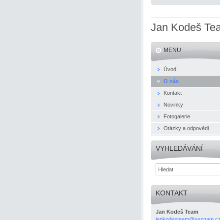
Jan Kodeš Te
MENU
Úvod
O nás
Kontakt
Novinky
Fotogalerie
Otázky a odpovědi
VYHLEDÁVÁNÍ
KONTAKT
Jan Kodeš Team
jankodes
team@sez
nam.c