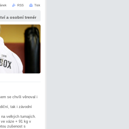
ránek
RSS
Tisk
ví a osobní trenér
em se chvíli věnoval i
iční, tak i závodní
 na velkých turnajích.
 ve váze + 91 kg v
letou zušenost s