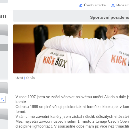
Úvodní stránka
Mapa st
am
Sportovní poradenst
Úvod
|
O nás
V roce 1997 jsem se začal věnovat bojovému umění Aikido a dále js
karate.
Od roku 1999 se plně věnuji polokontaktní formě kickboxu jak v kond
formě.
V rámci mé závodní kariéry jsem získal několik důležitých vítězství
Mezi největší závodní úspěch řadím 1. místo z turnaje Czech Open
disciplíně lightcontact. V součastné době mám již více než třínácti
z